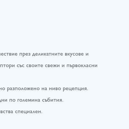
Я
шествие през деликатните вкусове и
птори със своите свежи и първокласни
бно разположено на ниво рецепция.
дни по големина събития.
вства специален.